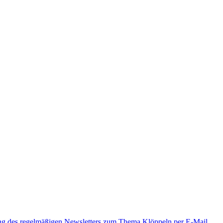
ung des regelmäßigen Newsletters zum Thema Klöppeln per E-Mail