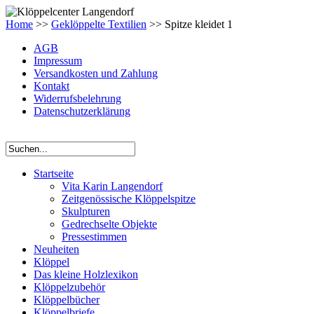
Home
>>
Geklöppelte Textilien
>> Spitze kleidet 1
AGB
Impressum
Versandkosten und Zahlung
Kontakt
Widerrufsbelehrung
Datenschutzerklärung
Startseite
Vita Karin Langendorf
Zeitgenössische Klöppelspitze
Skulpturen
Gedrechselte Objekte
Pressestimmen
Neuheiten
Klöppel
Das kleine Holzlexikon
Klöppelzubehör
Klöppelbücher
Klöppelbriefe