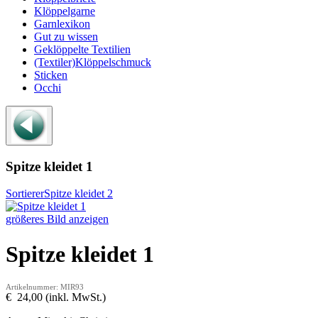
Klöppelgarne
Garnlexikon
Gut zu wissen
Geklöppelte Textilien
(Textiler)Klöppelschmuck
Sticken
Occhi
Spitze kleidet 1
Sortierer
Spitze kleidet 2
größeres Bild anzeigen
Spitze kleidet 1
Artikelnummer: MIR93
€ 24,00 (inkl. MwSt.)