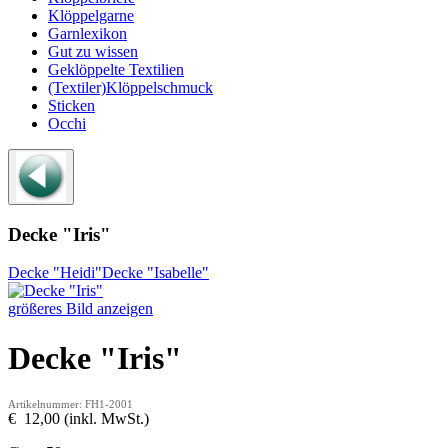
Klöppelgarne
Garnlexikon
Gut zu wissen
Geklöppelte Textilien
(Textiler)Klöppelschmuck
Sticken
Occhi
Decke "Iris"
Decke "Heidi"
Decke "Isabelle"
größeres Bild anzeigen
Decke "Iris"
Artikelnummer: FH1-2001
€ 12,00 (inkl. MwSt.)