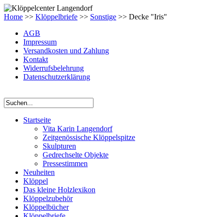
Home
>>
Klöppelbriefe
>>
Sonstige
>> Decke "Iris"
AGB
Impressum
Versandkosten und Zahlung
Kontakt
Widerrufsbelehrung
Datenschutzerklärung
Startseite
Vita Karin Langendorf
Zeitgenössische Klöppelspitze
Skulpturen
Gedrechselte Objekte
Pressestimmen
Neuheiten
Klöppel
Das kleine Holzlexikon
Klöppelzubehör
Klöppelbücher
Klöppelbriefe