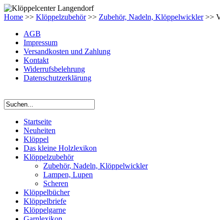
Home
>>
Klöppelzubehör
>>
Zubehör, Nadeln, Klöppelwickler
>> V
AGB
Impressum
Versandkosten und Zahlung
Kontakt
Widerrufsbelehrung
Datenschutzerklärung
Startseite
Neuheiten
Klöppel
Das kleine Holzlexikon
Klöppelzubehör
Zubehör, Nadeln, Klöppelwickler
Lampen, Lupen
Scheren
Klöppelbücher
Klöppelbriefe
Klöppelgarne
Garnlexikon