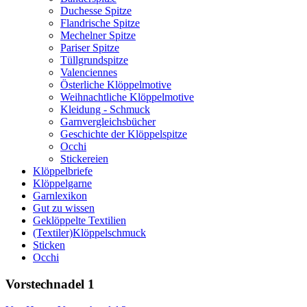
Duchesse Spitze
Flandrische Spitze
Mechelner Spitze
Pariser Spitze
Tüllgrundspitze
Valenciennes
Österliche Klöppelmotive
Weihnachtliche Klöppelmotive
Kleidung - Schmuck
Garnvergleichsbücher
Geschichte der Klöppelspitze
Occhi
Stickereien
Klöppelbriefe
Klöppelgarne
Garnlexikon
Gut zu wissen
Geklöppelte Textilien
(Textiler)Klöppelschmuck
Sticken
Occhi
Vorstechnadel 1