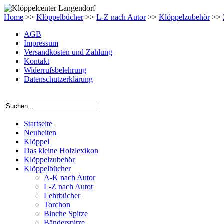
Home
>>
Klöppelbücher
>>
L-Z nach Autor
>>
Klöppelzubehör
>>
AGB
Impressum
Versandkosten und Zahlung
Kontakt
Widerrufsbelehrung
Datenschutzerklärung
Startseite
Neuheiten
Klöppel
Das kleine Holzlexikon
Klöppelzubehör
Klöppelbücher
A-K nach Autor
L-Z nach Autor
Lehrbücher
Torchon
Binche Spitze
Bänderspitze