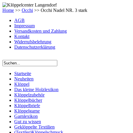
Home
>>
Occhi
>> Occhi Nadel NR. 3 stark
AGB
Impressum
Versandkosten und Zahlung
Kontakt
Widerrufsbelehrung
Datenschutzerklärung
Startseite
Neuheiten
Klöppel
Das kleine Holzlexikon
Klöppelzubehör
Klöppelbücher
Klöppelbriefe
Klöppelgarne
Garnlexikon
Gut zu wissen
Geklöppelte Textilien
(Textiler)Klöppelschmuck