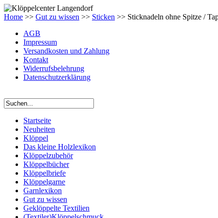
Home
>>
Gut zu wissen
>>
Sticken
>> Sticknadeln ohne Spitze / Tap
AGB
Impressum
Versandkosten und Zahlung
Kontakt
Widerrufsbelehrung
Datenschutzerklärung
Startseite
Neuheiten
Klöppel
Das kleine Holzlexikon
Klöppelzubehör
Klöppelbücher
Klöppelbriefe
Klöppelgarne
Garnlexikon
Gut zu wissen
Geklöppelte Textilien
(Textiler)Klöppelschmuck