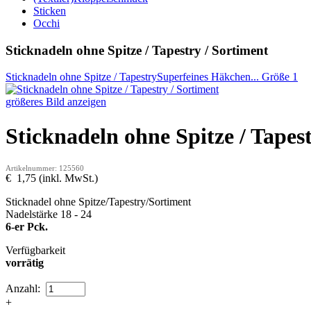
Sticken
Occhi
Sticknadeln ohne Spitze / Tapestry / Sortiment
Sticknadeln ohne Spitze / Tapestry
Superfeines Häkchen... Größe 1
größeres Bild anzeigen
Sticknadeln ohne Spitze / Tapes
Artikelnummer: 125560
€ 1,75 (inkl. MwSt.)
Sticknadel ohne Spitze/Tapestry/Sortiment
Nadelstärke 18 - 24
6-er Pck.
Verfügbarkeit
vorrätig
Anzahl:
+