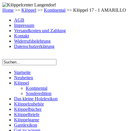
Home
>>
Klöppel
>>
Kontinental
>> Klöppel 17 - 1 AMARILLO
AGB
Impressum
Versandkosten und Zahlung
Kontakt
Widerrufsbelehrung
Datenschutzerklärung
Startseite
Neuheiten
Klöppel
Kontinental
Sonderedition
Das kleine Holzlexikon
Klöppelzubehör
Klöppelbücher
Klöppelbriefe
Klöppelgarne
Garnlexikon
Gut zu wissen