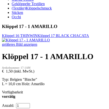
Geklöppelte Textilien
(Textiler)Klöppelschmuck
Sticken
Occhi
Klöppel 17 - 1 AMARILLO
Klöppel 16 THINWIN
Klöppel 17 BLACK CHACATA
größeres Bild anzeigen
Klöppel 17 - 1 AMARILLO
Artikelnummer: 17-1AM
€ 1,50 (inkl. MwSt.)
Typ: Belgien "Binche"
L = 10,0 cm Holz: Amarillo
Verfügbarkeit
vorrätig
Anzahl: