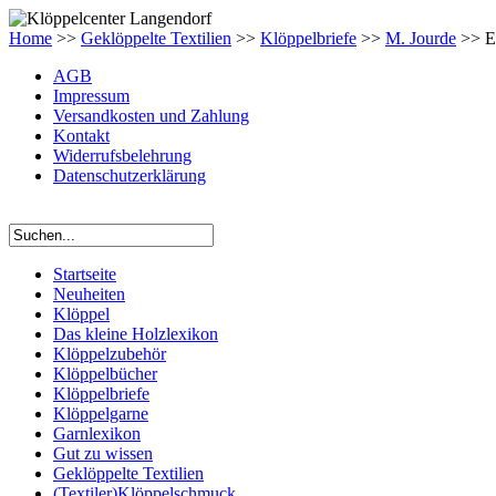
Home
>>
Geklöppelte Textilien
>>
Klöppelbriefe
>>
M. Jourde
>> E
AGB
Impressum
Versandkosten und Zahlung
Kontakt
Widerrufsbelehrung
Datenschutzerklärung
Startseite
Neuheiten
Klöppel
Das kleine Holzlexikon
Klöppelzubehör
Klöppelbücher
Klöppelbriefe
Klöppelgarne
Garnlexikon
Gut zu wissen
Geklöppelte Textilien
(Textiler)Klöppelschmuck