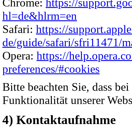
Chrome:
https://support.g
hl=de&hlrm=en
Safari:
https://support.appl
de/guide/safari/sfri11471/m
Opera:
https://help.opera.c
preferences/#cookies
Bitte beachten Sie, dass b
Funktionalität unserer Webs
4) Kontaktaufnahme