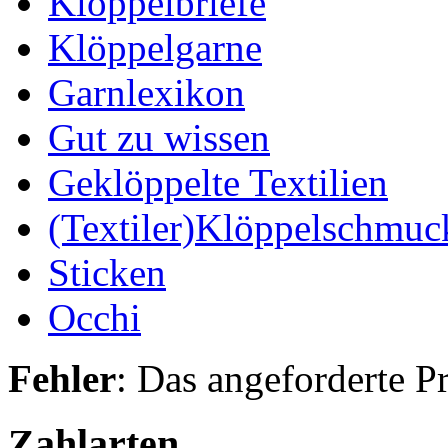
Klöppelbriefe
Klöppelgarne
Garnlexikon
Gut zu wissen
Geklöppelte Textilien
(Textiler)Klöppelschmuc
Sticken
Occhi
Fehler
: Das angeforderte P
Zahlarten