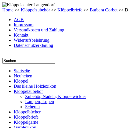
Home
>>
Klöppelzubehör
>>
Klöppelbriefe
>>
Barbara Corbet
>> Dr
AGB
Impressum
Versandkosten und Zahlung
Kontakt
Widerrufsbelehrung
Datenschutzerklärung
Startseite
Neuheiten
Klöppel
Das kleine Holzlexikon
Klöppelzubehör
Zubehör, Nadeln, Klöppelwickler
Lampen, Lupen
Scheren
Klöppelbücher
Klöppelbriefe
Klöppelgarne
Garnlexikon