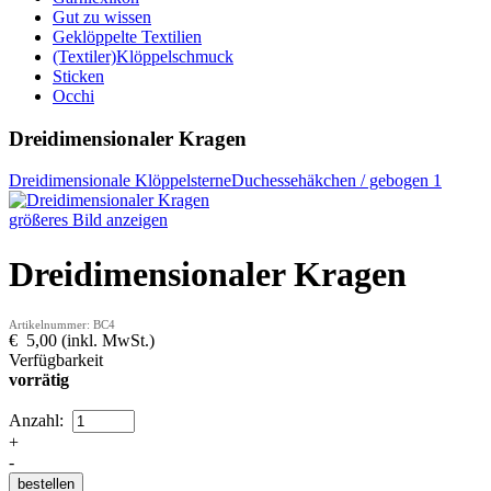
Gut zu wissen
Geklöppelte Textilien
(Textiler)Klöppelschmuck
Sticken
Occhi
Dreidimensionaler Kragen
Dreidimensionale Klöppelsterne
Duchessehäkchen / gebogen 1
größeres Bild anzeigen
Dreidimensionaler Kragen
Artikelnummer: BC4
€ 5,00 (inkl. MwSt.)
Verfügbarkeit
vorrätig
Anzahl:
+
-