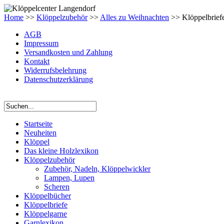
Home
>>
Klöppelzubehör
>>
Alles zu Weihnachten
>> Klöppelbrief
AGB
Impressum
Versandkosten und Zahlung
Kontakt
Widerrufsbelehrung
Datenschutzerklärung
Startseite
Neuheiten
Klöppel
Das kleine Holzlexikon
Klöppelzubehör
Zubehör, Nadeln, Klöppelwickler
Lampen, Lupen
Scheren
Klöppelbücher
Klöppelbriefe
Klöppelgarne
Garnlexikon