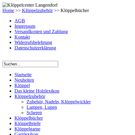
Home
>>
Klöppelzubehör
>> Klöppelbücher
AGB
Impressum
Versandkosten und Zahlung
Kontakt
Widerrufsbelehrung
Datenschutzerklärung
Startseite
Neuheiten
Klöppel
Das kleine Holzlexikon
Klöppelzubehör
Zubehör, Nadeln, Klöppelwickler
Lampen, Lupen
Scheren
Klöppelbücher
Klöppelbriefe
Klöppelgarne
Garnlexikon