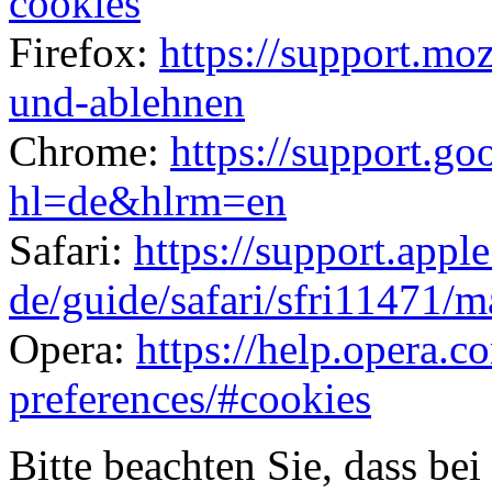
cookies
Firefox:
https://support.moz
und-ablehnen
Chrome:
https://support.g
hl=de&hlrm=en
Safari:
https://support.appl
de/guide/safari/sfri11471/m
Opera:
https://help.opera.c
preferences/#cookies
Bitte beachten Sie, dass b