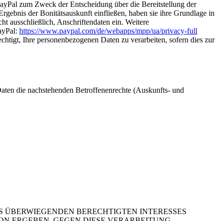
PayPal zum Zweck der Entscheidung über die Bereitstellung der
rgebnis der Bonitätsauskunft einfließen, haben sie ihre Grundlage in
ht ausschließlich, Anschriftendaten ein. Weitere
ayPal:
https://www.paypal.com/de/webapps/mpp/ua/privacy-full
echtigt, Ihre personenbezogenen Daten zu verarbeiten, sofern dies zur
aten die nachstehenden Betroffenenrechte (Auskunfts- und
 ÜBERWIEGENDEN BERECHTIGTEN INTERESSES
TION ERGEBEN, GEGEN DIESE VERARBEITUNG