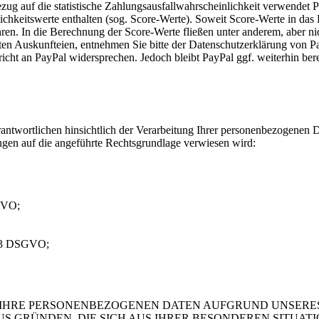
ug auf die statistische Zahlungsausfallwahrscheinlichkeit verwendet 
hkeitswerte enthalten (sog. Score-Werte). Soweit Score-Werte in das E
ren. In die Berechnung der Score-Werte fließen unter anderem, aber nic
ten Auskunfteien, entnehmen Sie bitte der Datenschutzerklärung von P
richt an PayPal widersprechen. Jedoch bleibt PayPal ggf. weiterhin ber
ntwortlichen hinsichtlich der Verarbeitung Ihrer personenbezogenen D
ngen auf die angeführte Rechtsgrundlage verwiesen wird:
GVO;
s. 3 DSGVO;
IHRE PERSONENBEZOGENEN DATEN AUFGRUND UNSERES
AUS GRÜNDEN, DIE SICH AUS IHRER BESONDEREN SITUA