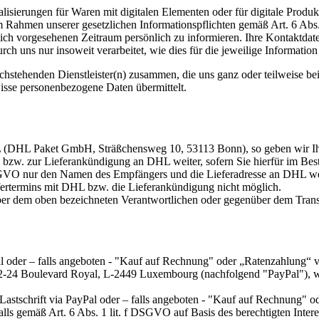
isierungen für Waren mit digitalen Elementen oder für digitale Produkt
 im Rahmen unserer gesetzlichen Informationspflichten gemäß Art. 6 
zlich vorgesehenen Zeitraum persönlich zu informieren. Ihre Kontaktda
uns nur insoweit verarbeitet, wie dies für die jeweilige Information e
chstehenden Dienstleister(n) zusammen, die uns ganz oder teilweise be
isse personenbezogene Daten übermittelt.
DHL (DHL Paket GmbH, Sträßchensweg 10, 53113 Bonn), so geben wir I
w. zur Lieferankündigung an DHL weiter, sofern Sie hierfür im Bestel
VO nur den Namen des Empfängers und die Lieferadresse an DHL weiter
iefertermins mit DHL bzw. die Lieferankündigung nicht möglich.
über dem oben bezeichneten Verantwortlichen oder gegenüber dem Trans
yPal oder – falls angeboten - "Kauf auf Rechnung" oder „Ratenzahlung“
 22-24 Boulevard Royal, L-2449 Luxembourg (nachfolgend "PayPal"), w
 Lastschrift via PayPal oder – falls angeboten - "Kauf auf Rechnung" 
ls gemäß Art. 6 Abs. 1 lit. f DSGVO auf Basis des berechtigten Intere