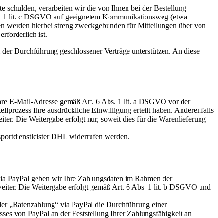
e schulden, verarbeiten wir die von Ihnen bei der Bestellung
Abs. 1 lit. c DSGVO auf geeignetem Kommunikationsweg (etwa
ten werden hierbei streng zweckgebunden für Mitteilungen über von
rforderlich ist.
i der Durchführung geschlossener Verträge unterstützen. An diese
hre E-Mail-Adresse gemäß Art. 6 Abs. 1 lit. a DSGVO vor der
lprozess Ihre ausdrückliche Einwilligung erteilt haben. Anderenfalls
. Die Weitergabe erfolgt nur, soweit dies für die Warenlieferung
portdienstleister DHL widerrufen werden.
 via PayPal geben wir Ihre Zahlungsdaten im Rahmen der
eiter. Die Weitergabe erfolgt gemäß Art. 6 Abs. 1 lit. b DSGVO und
oder „Ratenzahlung“ via PayPal die Durchführung einer
sses von PayPal an der Feststellung Ihrer Zahlungsfähigkeit an