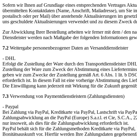
Sofern wir Ihnen auf Grundlage eines entsprechenden Vertrages Aktual
übermittelten Kontaktdaten (Name, Anschrift, Mailadresse), um Sie
postalisch oder per Mail) über anstehende Aktualisierungen im geset
uns geschuldete Aktualisierungen verwendet und zu diesem Zweck durch 
Zur Abwicklung Ihrer Bestellung arbeiten wir ferner mit dem / den na
Dienstleister werden nach Maßgabe der folgenden Informationen gew
7.2
Weitergabe personenbezogener Daten an Versanddienstleister
- DHL
Erfolgt die Zustellung der Ware durch den Transportdienstleister 
Zustellung der Ware zum Zweck der Abstimmung eines Liefertermins bz
geben wir zum Zwecke der Zustellung gemäß Art. 6 Abs. 1 lit. b DSG
erforderlich ist. In diesem Fall ist eine vorherige Abstimmung des L
Die Einwilligung kann jederzeit mit Wirkung für die Zukunft gegen
7.3
Verwendung von Paymentdienstleistern (Zahlungsdiensten)
- Paypal
Bei Zahlung via PayPal, Kreditkarte via PayPal, Lastschrift via Pa
Zahlungsabwicklung an die PayPal (Europe) S.a.r.l. et Cie, S.C.A.,
nur insoweit, als dies für die Zahlungsabwicklung erforderlich ist.
PayPal behält sich für die Zahlungsmethoden Kreditkarte via PayPal,
Bonitätsauskunft vor. Hierfür werden Ihre Zahlungsdaten gegebenenfal