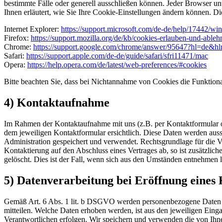
bestimmte Fälle oder generell ausschließen können. Jeder Browser unt
Ihnen erläutert, wie Sie Ihre Cookie-Einstellungen ändern können. Di
Internet Explorer:
https://support.microsoft.com/de-de/help/17442/wi
Firefox:
https://support.mozilla.org/de/kb/cookies-erlauben-und-ableh
Chrome:
https://support.google.com/chrome/answer/95647?hl=de&h
Safari:
https://support.apple.com/de-de/guide/safari/sfri11471/mac
Opera:
https://help.opera.com/de/latest/web-preferences/#cookies
Bitte beachten Sie, dass bei Nichtannahme von Cookies die Funktional
4) Kontaktaufnahme
Im Rahmen der Kontaktaufnahme mit uns (z.B. per Kontaktformular o
dem jeweiligen Kontaktformular ersichtlich. Diese Daten werden au
Administration gespeichert und verwendet. Rechtsgrundlage für die Ve
Kontaktierung auf den Abschluss eines Vertrages ab, so ist zusätzlic
gelöscht. Dies ist der Fall, wenn sich aus den Umständen entnehmen l
5) Datenverarbeitung bei Eröffnung eine
Gemäß Art. 6 Abs. 1 lit. b DSGVO werden personenbezogene Daten we
mitteilen. Welche Daten erhoben werden, ist aus den jeweiligen Einga
Verantwortlichen erfolgen. Wir speichern und verwenden die von Ih