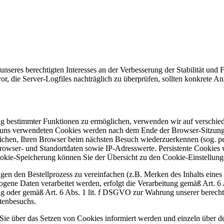
nseres berechtigten Interesses an der Verbesserung der Stabilität und 
vor, die Server-Logfiles nachträglich zu überprüfen, sollten konkrete 
ng bestimmter Funktionen zu ermöglichen, verwenden wir auf verschied
n uns verwendeten Cookies werden nach dem Ende der Browser-Sitzung, 
chen, Ihren Browser beim nächsten Besuch wiederzuerkennen (sog. per
owser- und Standortdaten sowie IP-Adresswerte. Persistente Cookies w
Cookie-Speicherung können Sie der Übersicht zu den Cookie-Einstellu
en den Bestellprozess zu vereinfachen (z.B. Merken des Inhalts eines 
ogene Daten verarbeitet werden, erfolgt die Verarbeitung gemäß Art. 
ng oder gemäß Art. 6 Abs. 1 lit. f DSGVO zur Wahrung unserer berechti
tenbesuchs.
ss Sie über das Setzen von Cookies informiert werden und einzeln übe