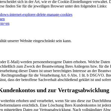
erscheidet sich in der Art, wie er die Cookie-Einstellungen verwaltet.
ese finden Sie für die jeweiligen Browser unter den folgenden Links:
ndows-internet-explorer-delete-manage-cookies
nen
lrm=en
ität unserer Website eingeschränkt sein kann.
der E-Mail) werden personenbezogene Daten erhoben. Welche Daten im
sschließlich zum Zweck der Beantwortung Ihres Anliegens bzw. für die
rarbeitung dieser Daten ist unser berechtigtes Interesse an der Beantw
he Rechtsgrundlage für die Verarbeitung Art. 6 Abs. 1 lit. b DSGVO. I
ässt, dass der betroffene Sachverhalt abschließend geklärt ist und sof
s Kundenkontos und zur Vertragsabwicklung
iterhin erhoben und verarbeitet, wenn Sie uns diese zur Durchführun
beformularen ersichtlich. Eine Löschung Ihres Kundenkontos ist jederz
nen mitgeteilten Daten zur Vertragsabwicklung. Nach vollständiger A